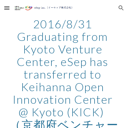
Skip to main content
Skip to navigation
2016/8/31 
Graduating from 
Kyoto Venture 
Center, eSep has 
transferred to 
Keihanna Open 
Innovation Center 
@ Kyoto (KICK)  
（京都府ベンチャー