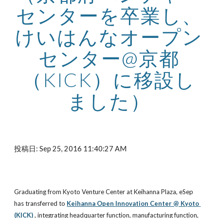
センターを卒業し、
けいはんなオープン
センター@京都
（KICK）に移設し
ました）
投稿日: Sep 25, 2016 11:40:27 AM
Graduating from Kyoto Venture Center at Keihanna Plaza, eSep 
has transferred to 
Keihanna Open Innovation Center @ Kyoto 
(KICK) 
, integrating headquarter function, manufacturing function, 