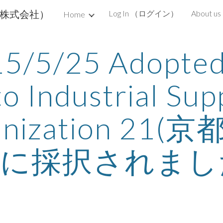
ップ株式会社）
Log In （ログイン）
About u
Home
ip to main content
Skip to navigat
5/5/25 Adopted 
o Industrial Supp
anization 21(
1に採択されまし