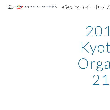
eSep Inc.（イーセ
Sk
201
Kyot
Org
2