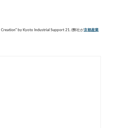
b Creation" by Kyoto Industrial Support 21. (弊社が
京都産業