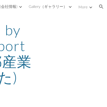
s (会社情報)
Gallery（ギャラリー）
More
ion
by 
ort 
京都産業
た)