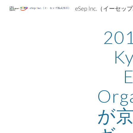
eSep Inc.（イーセ
Sk
201
Ky
E
Org
が