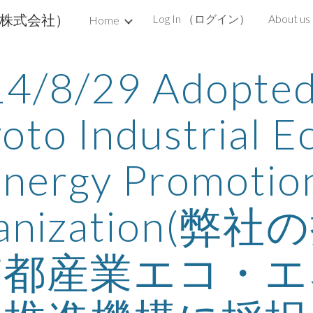
ップ株式会社）
Log In （ログイン）
About u
Home
ip to main content
Skip to navigat
4/8/29 Adopted 
oto Industrial E
nergy Promotion
anization(弊
京都産業エコ・エ