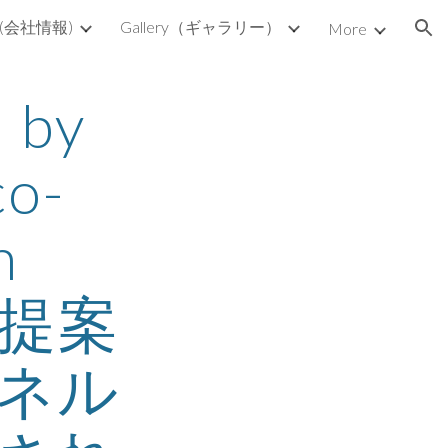
s (会社情報)
Gallery（ギャラリー）
More
ion
by 
co-
 
社の提案
ネル