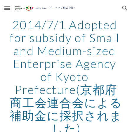
Skip to main content
Skip to navigation
2014/7/1 Adopted 
for subsidy of Small 
and Medium-sized 
Enterprise Agency 
of Kyoto 
Prefecture(京都府
商工会連合会による
補助金に採択されま
した)