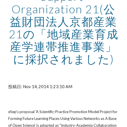
Organization 21(公
益財団法人京都産業
21の「地域産業育成
産学連帯推進事業」
に採択されました)
投稿日: Nov 14, 2014 1:23:10 AM
eSep's proposal 'A Scientific-Practice Promotion Model Project for 
Forming Future Learning Places Using Various Networks as A Base 
of Open Science' is adopted as "Industry-Academia Collaboration 