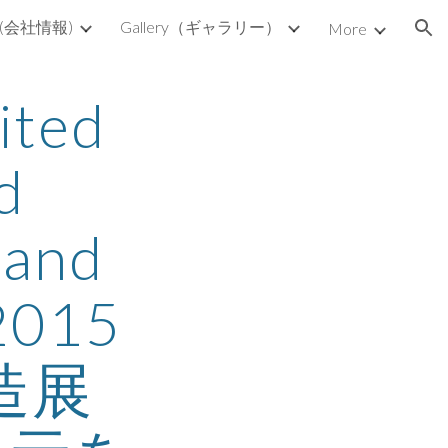
s (会社情報)
Gallery（ギャラリー）
More
ion
ted 
 
and 
2015 
創造展