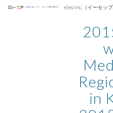
eSep Inc.（イーセ
Sk
2015
w
Medi
Regi
in