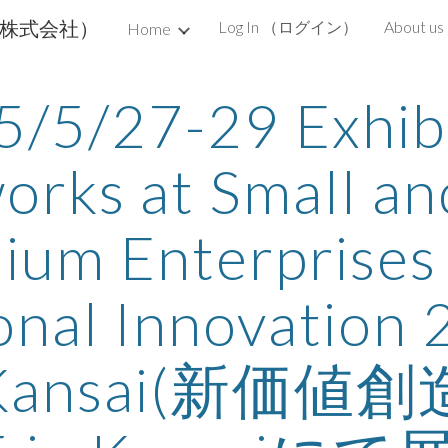
ップ株式会社）
Log In （ログイン）
About u
Home
ip to main content
Skip to navigat
/5/27-29 Exhibi
orks at Small and
um Enterprises 
onal Innovation 
 Kansai(新価値