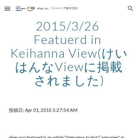
Skip to main content
Skip to navigation
2015/3/26 
Featuerd in 
Keihanna View(けい
はんなViewに掲載
されました)
投稿日: Apr 01, 2015 5:27:54 AM
eSep was featured in an article "Interviews to Hot Companies" in 