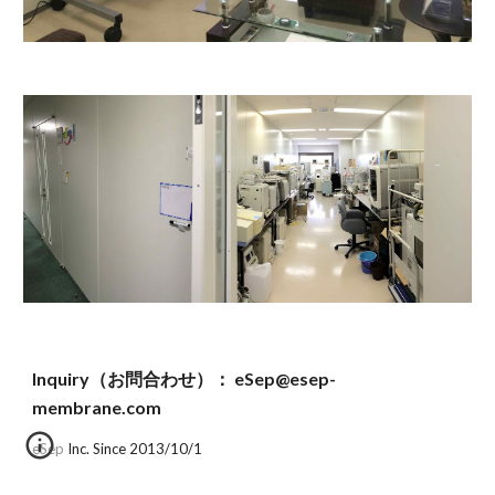
Inquiry（お問合わせ）： eSep@esep-
membrane.com
eSep Inc. Since 2013/10/1 